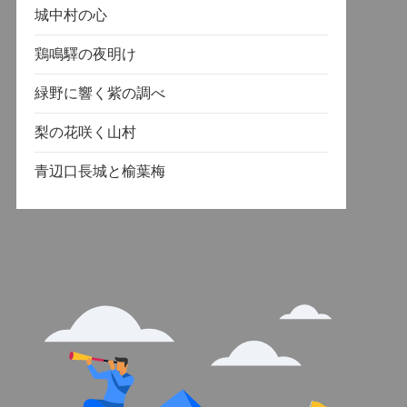
城中村の心
鶏鳴驛の夜明け
緑野に響く紫の調べ
梨の花咲く山村
青辺口長城と榆葉梅