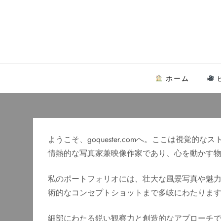
Skip
to
content
ホーム
ようこそ、goquester.comへ。ここは視覚
情熱的な写真家兼映像作家であり、心を動かす
私のポートフォリオには、壮大な風景写真や魅
術的なコンセプトショットまで多岐にわたりま
細部にわたる鋭い観察力と創造的なアプローチ