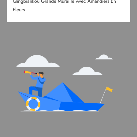
Qingbiankou Grande Muraille Avec Amandiers En
Fleurs