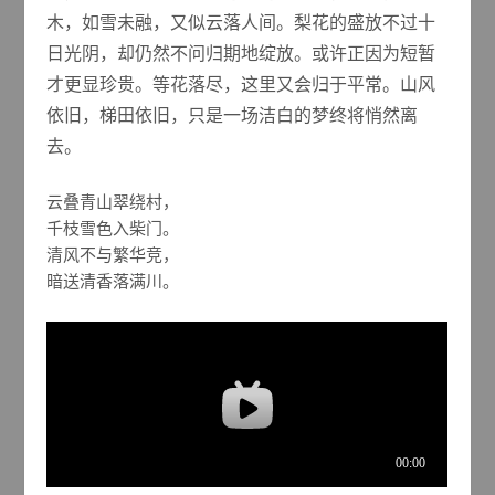
木，如雪未融，又似云落人间。梨花的盛放不过十
日光阴，却仍然不问归期地绽放。或许正因为短暂
才更显珍贵。等花落尽，这里又会归于平常。山风
依旧，梯田依旧，只是一场洁白的梦终将悄然离
去。
云叠青山翠绕村，

千枝雪色入柴门。

清风不与繁华竞，

暗送清香落满川。