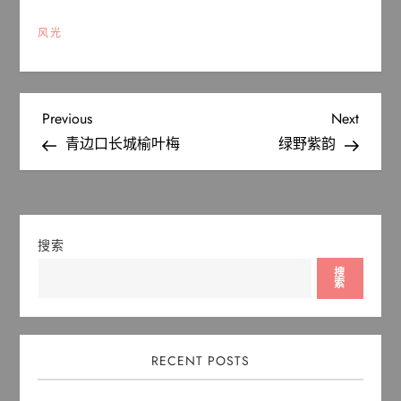
风光
文
Previous
Next
Previous
Next
Post
Post
青边口长城榆叶梅
绿野紫韵
章
导
航
搜索
搜
索
RECENT POSTS