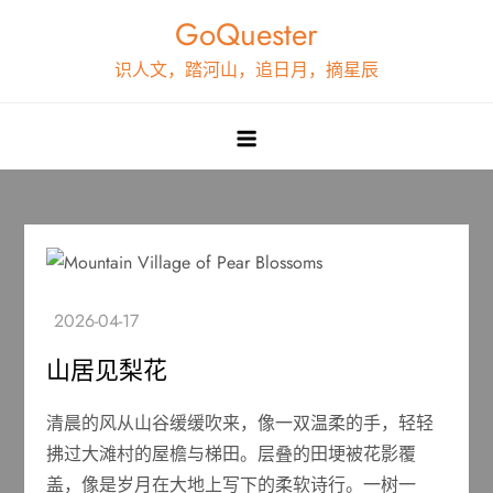
Skip
GoQuester
to
识人文，踏河山，追日月，摘星辰
content
山居见梨花
清晨的风从山谷缓缓吹来，像一双温柔的手，轻轻
拂过大滩村的屋檐与梯田。层叠的田埂被花影覆
盖，像是岁月在大地上写下的柔软诗行。一树一