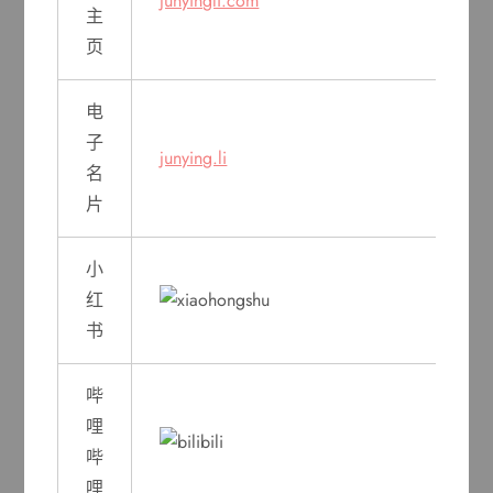
junyingli.com
主
页
电
子
junying.li
名
片
小
红
书
哔
哩
哔
哩