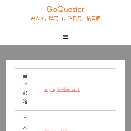
Skip
GoQuester
to
识人文，踏河山，追日月，摘星辰
content
电
子
junying.li@live.com
邮
箱
个
人