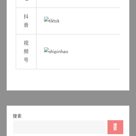
抖
音
视
频
号
搜索
搜
索