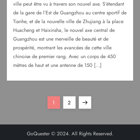
ville peut être vu à travers son nouvel axe. S’étendant
de la gare de l’Est de Guangzhou au centre sportif de
Tianhe, et de la nouvelle ville de Zhujiang à la place
Huacheng et Haixinsha, le nouvel axe central de
Guangzhou est une merveille de beauté et de
prospérité, montrant les avancées de cette ville
chinoise de premier rang. Avec un corps de 450
mètres de haut et une antenne de 150 […]
P
Page
Page
Next
1
2
o
page
s
GoQuester © 2024. All Rights Reserved.